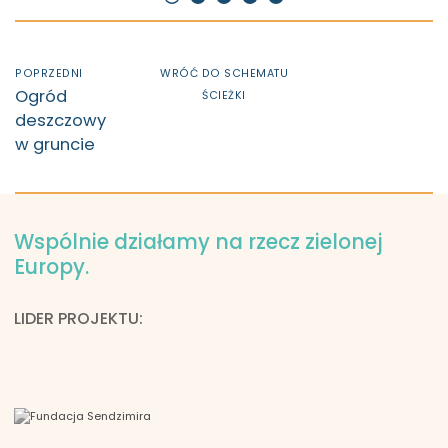
Nawigacja
POPRZEDNI
WRÓĆ DO SCHEMATU
Powrót
Poprzedni:
Ogród
ŚCIEŻKI
do
deszczowy
głównej
w gruncie
strony
ścieżki
edukacyjnej
Wspólnie działamy na rzecz zielonej
Europy.
LIDER PROJEKTU: