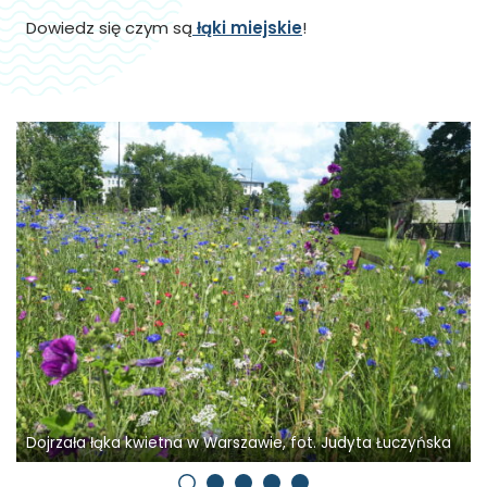
Dowiedz się czym są
łąki miejskie
!
Wydzielony fragmen
kwietna w Warszawie, fot. Judyta Łuczyńska
fot. Judyta Łuczyń